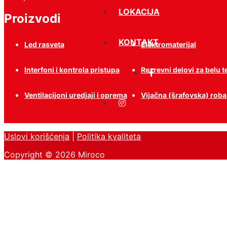
LOKACIJA
Proizvodi
KONTAKT
Led rasveta
Elektromaterijal
Interfoni i kontrola pristupa
Rezrevni delovi za belu 
Ventilacijoni uredjaji i oprema
Vijačna (šrafovska) roba
Uslovi korišćenja
|
Politika kvaliteta
Copyright © 2026 Miroco