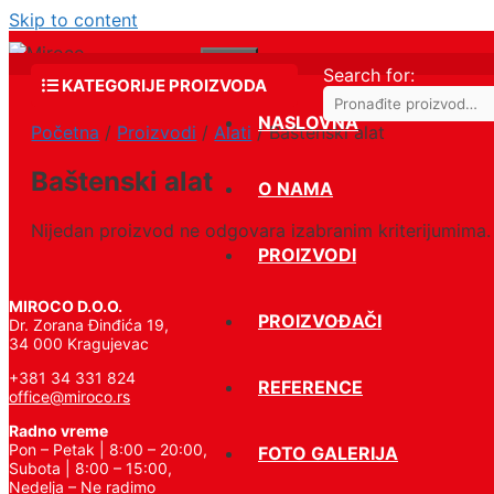
Skip to content
Menu
Search for:
KATEGORIJE PROIZVODA
NASLOVNA
Početna
/
Proizvodi
/
Alati
/ Baštenski alat
Baštenski alat
O NAMA
Nijedan proizvod ne odgovara izabranim kriterijumima.
PROIZVODI
MIROCO D.O.O.
PROIZVOĐAČI
Dr. Zorana Đinđića 19,
34 000 Kragujevac
+381 34 331 824
REFERENCE
office@miroco.rs
Radno vreme
Pon – Petak | 8:00 – 20:00,
FOTO GALERIJA
Subota | 8:00 – 15:00,
Nedelja – Ne radimo