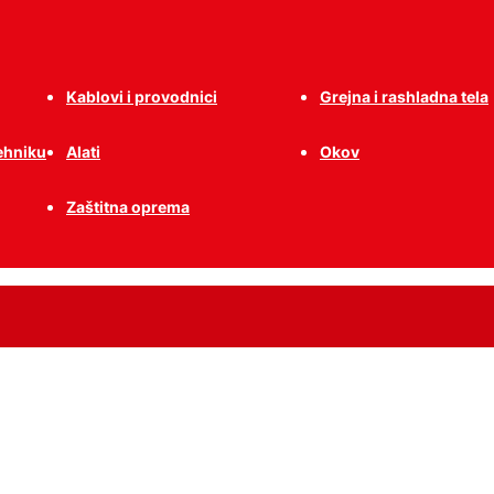
Kablovi i provodnici
Grejna i rashladna tela
tehniku
Alati
Okov
Zaštitna oprema