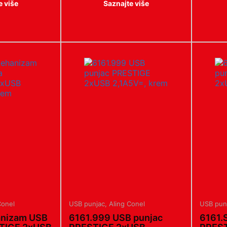
e više
Saznajte više
Conel
USB punjac
,
Aling Conel
USB pun
anizam USB
6161.999 USB punjac
6161.