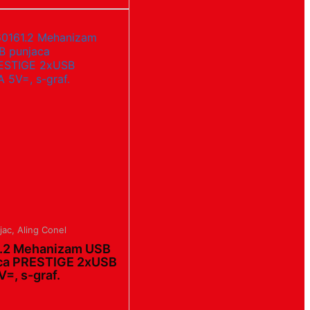
jac
,
Aling Conel
.2 Mehanizam USB
ca PRESTIGE 2xUSB
V=, s-graf.