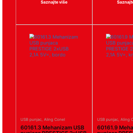
Saznajte više
Saznajt
USB punjac
,
Aling Conel
USB punjac
,
Aling 
60161.3 Mehanizam USB
60161.9 Meh