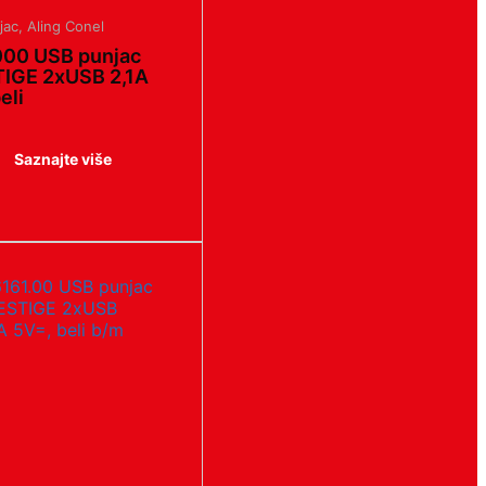
jac
,
Aling Conel
000 USB punjac
IGE 2xUSB 2,1A
eli
Saznajte više