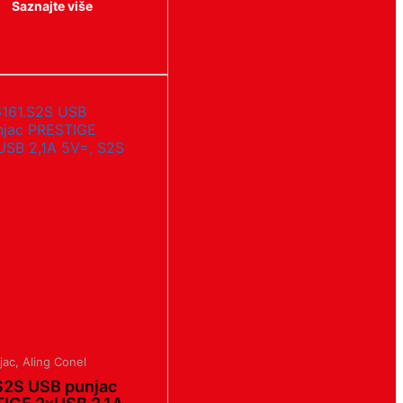
Saznajte više
jac
,
Aling Conel
S2S USB punjac