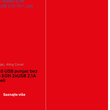
jac
,
Aling Conel
.0 USB punjac bez
 EON 2xUSB 2,1A
eli
Saznajte više