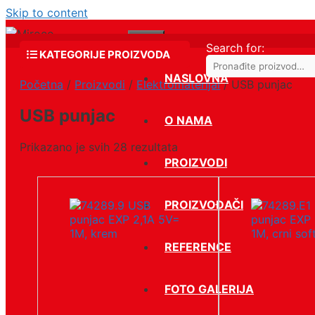
Skip to content
Menu
Search for:
KATEGORIJE PROIZVODA
NASLOVNA
Početna
/
Proizvodi
/
Elektromaterijal
/ USB punjac
USB punjac
O NAMA
Prikazano je svih 28 rezultata
PROIZVODI
PROIZVOĐAČI
REFERENCE
FOTO GALERIJA