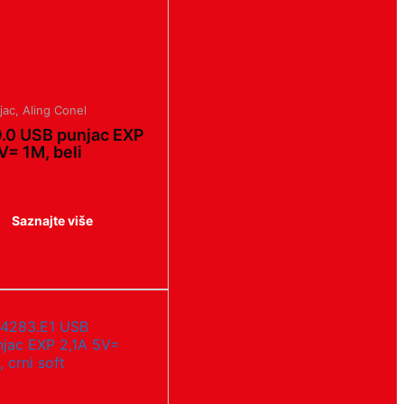
jac
,
Aling Conel
.0 USB punjac EXP
V= 1M, beli
Saznajte više