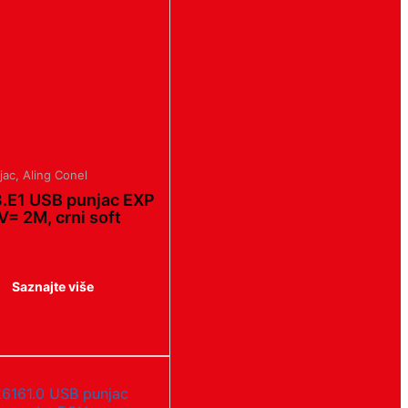
jac
,
Aling Conel
.E1 USB punjac EXP
V= 2M, crni soft
Saznajte više