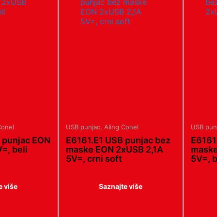
Conel
USB punjac
,
Aling Conel
USB pun
 punjac EON
E6161.E1 USB punjac bez
E6161
=, beli
maske EON 2xUSB 2,1A
maske
5V=, crni soft
5V=, b
e više
Saznajte više