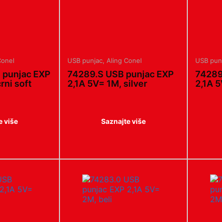
Conel
USB punjac
,
Aling Conel
USB pun
 punjac EXP
74289.S USB punjac EXP
74289
rni soft
2,1A 5V= 1M, silver
2,1A 5
e više
Saznajte više