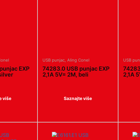
Conel
USB punjac
,
Aling Conel
USB pun
punjac EXP
74283.0 USB punjac EXP
74283
ilver
2,1A 5V= 2M, beli
2,1A 5
e više
Saznajte više