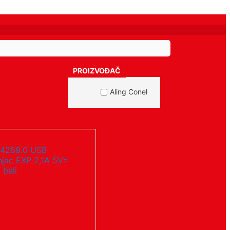
PROIZVOĐAČ
Aling Conel