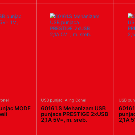
Conel
USB punjac
,
Aling Conel
USB pun
punjac MODE
60161.S Mehanizam USB
60161
eli
punjaca PRESTIGE 2xUSB
punja
2,1A 5V=, m. sreb.
2,1A 5