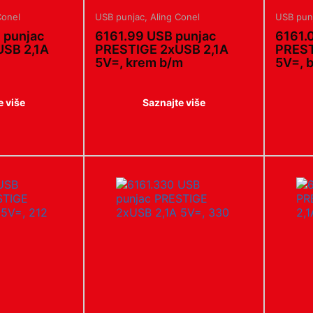
Conel
USB punjac
,
Aling Conel
USB pun
 punjac
6161.99 USB punjac
6161.
SB 2,1A
PRESTIGE 2xUSB 2,1A
PREST
5V=, krem b/m
5V=, b
e više
Saznajte više