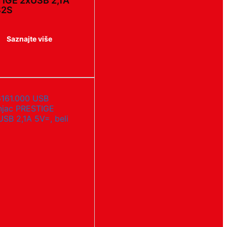
IGE 2xUSB 2,1A
S2S
Saznajte više