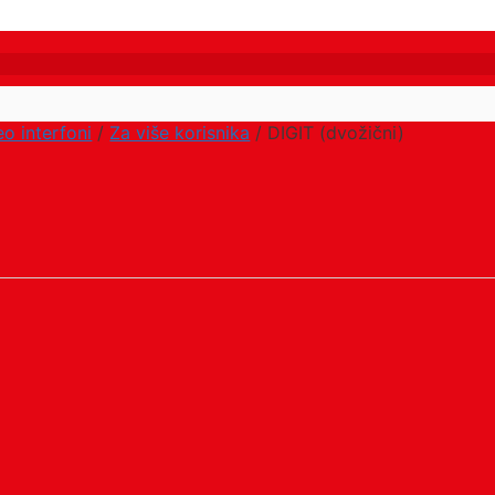
eo interfoni
/
Za više korisnika
/ DIGIT (dvožični)