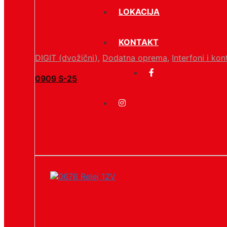
LOKACIJA
KONTAKT
DIGIT (dvožični)
,
Dodatna oprema
,
Interfoni i kon
0909 S-25