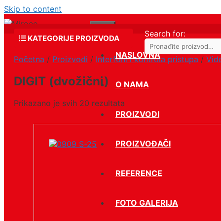
Skip to content
Menu
Search for:
KATEGORIJE PROIZVODA
NASLOVNA
Početna
/
Proizvodi
/
Interfoni i kontrola pristupa
/
Vid
DIGIT (dvožični)
O NAMA
Prikazano je svih 20 rezultata
PROIZVODI
PROIZVOĐAČI
REFERENCE
FOTO GALERIJA