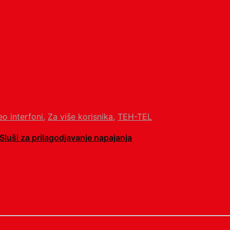
eo interfoni
,
Za više korisnika
,
TEH-TEL
luši za prilagodjavanje napajanja