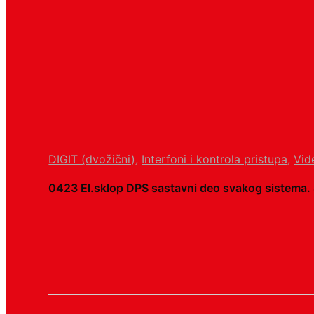
DIGIT (dvožični)
,
Interfoni i kontrola pristupa
,
Vid
0423 El.sklop DPS sastavni deo svakog sistema. S