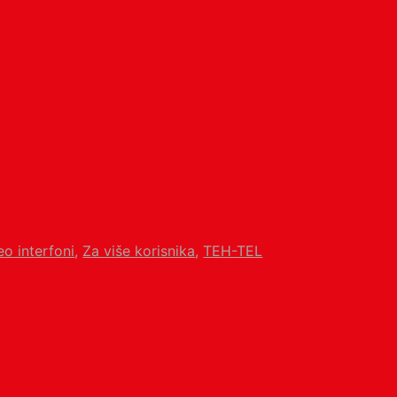
eo interfoni
,
Za više korisnika
,
TEH-TEL