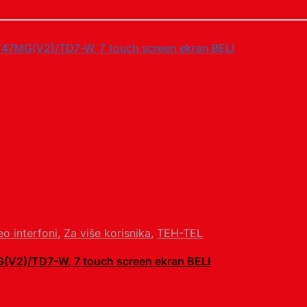
eo interfoni
,
Za više korisnika
,
TEH-TEL
G(V2)/TD7-W, 7 touch screen ekran BELI