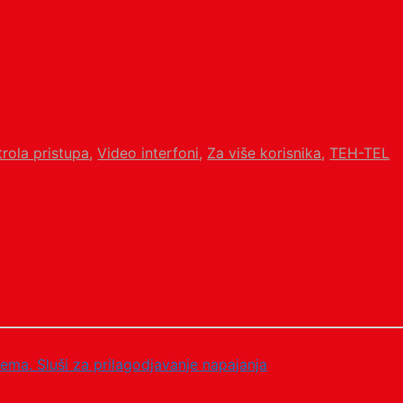
trola pristupa
,
Video interfoni
,
Za više korisnika
,
TEH-TEL