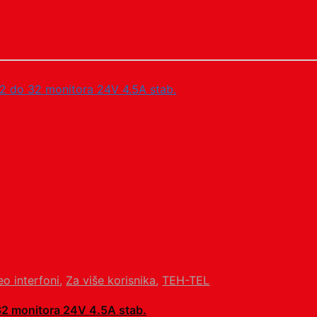
eo interfoni
,
Za više korisnika
,
TEH-TEL
32 monitora 24V 4.5A stab.