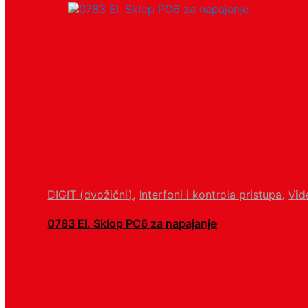
DIGIT (dvožični)
,
Interfoni i kontrola pristupa
,
Vid
0783 El. Sklop PC6 za napajanje