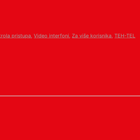
trola pristupa
,
Video interfoni
,
Za više korisnika
,
TEH-TEL