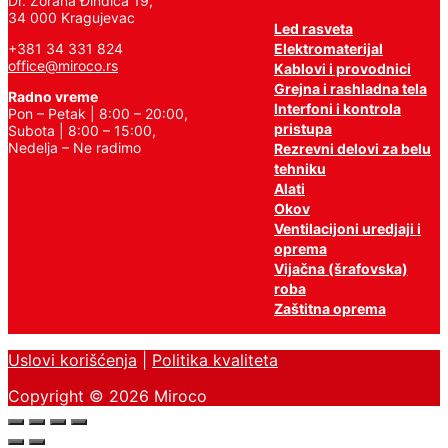
Dr. Zorana Đinđića 19,
34 000 Kragujevac
Led rasveta
Elektromaterijal
+381 34 331 824
office@miroco.rs
Kablovi i provodnici
Grejna i rashladna tela
Radno vreme
Interfoni i kontrola
Pon – Petak | 8:00 – 20:00,
pristupa
Subota | 8:00 – 15:00,
Nedelja – Ne radimo
Rezrevni delovi za belu
tehniku
Alati
Okov
Ventilacijoni uredjaji i
oprema
Vijačna (šrafovska)
roba
Zaštitna oprema
Uslovi korišćenja
|
Politika kvaliteta
Copyright © 2026 Miroco