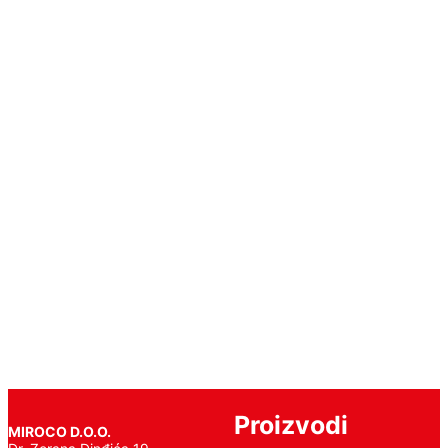
6064
Elite
Pročitajte
još
Proizvodi
MIROCO D.O.O.