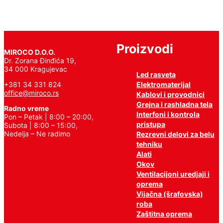
Proizvodi
MIROCO D.O.O.
Dr. Zorana Đinđića 19,
34 000 Kragujevac
Led rasveta
Elektromaterijal
+381 34 331 824
office@miroco.rs
Kablovi i provodnici
Grejna i rashladna tela
Radno vreme
Interfoni i kontrola
Pon – Petak | 8:00 – 20:00,
pristupa
Subota | 8:00 – 15:00,
Nedelja – Ne radimo
Rezrevni delovi za belu
tehniku
Alati
Okov
Ventilacijoni uredjaji i
oprema
Vijačna (šrafovska)
roba
Zaštitna oprema