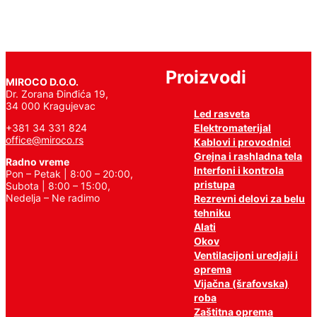
Proizvodi
MIROCO D.O.O.
Dr. Zorana Đinđića 19,
34 000 Kragujevac
Led rasveta
Elektromaterijal
+381 34 331 824
office@miroco.rs
Kablovi i provodnici
Grejna i rashladna tela
Radno vreme
Interfoni i kontrola
Pon – Petak | 8:00 – 20:00,
pristupa
Subota | 8:00 – 15:00,
Nedelja – Ne radimo
Rezrevni delovi za belu
tehniku
Alati
Okov
Ventilacijoni uredjaji i
oprema
Vijačna (šrafovska)
roba
Zaštitna oprema