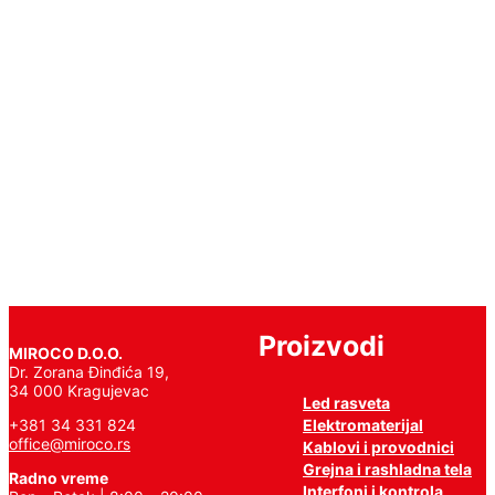
Chip
150W
90°
6400K
Pročitajte
još
Proizvodi
MIROCO D.O.O.
Dr. Zorana Đinđića 19,
34 000 Kragujevac
Led rasveta
Elektromaterijal
+381 34 331 824
office@miroco.rs
Kablovi i provodnici
Grejna i rashladna tela
Radno vreme
Interfoni i kontrola