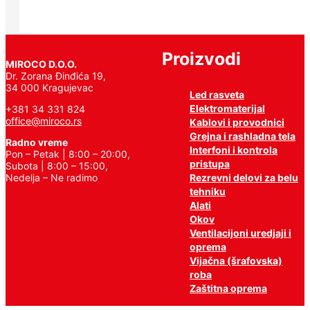
TAC
Proizvodi
MIROCO D.O.O.
Dr. Zorana Đinđića 19,
34 000 Kragujevac
Led rasveta
Elektromaterijal
+381 34 331 824
office@miroco.rs
Kablovi i provodnici
Grejna i rashladna tela
Radno vreme
Interfoni i kontrola
Pon – Petak | 8:00 – 20:00,
pristupa
Subota | 8:00 – 15:00,
Nedelja – Ne radimo
Rezrevni delovi za belu
tehniku
Alati
Okov
Ventilacijoni uredjaji i
oprema
Vijačna (šrafovska)
roba
Zaštitna oprema