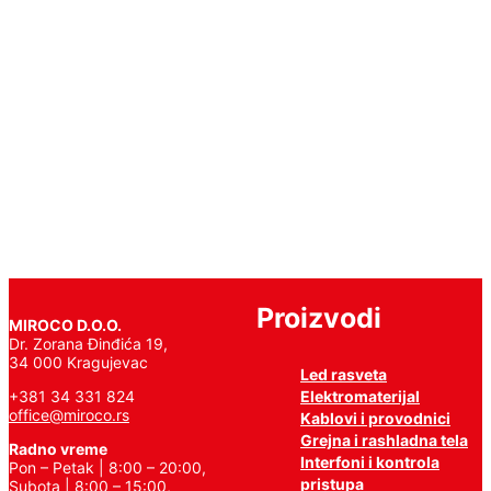
kupca
Nijedan
proizvod
ne
odgovara
izabranim
kriterijumima.
Proizvodi
MIROCO D.O.O.
Dr. Zorana Đinđića 19,
34 000 Kragujevac
Led rasveta
Elektromaterijal
+381 34 331 824
office@miroco.rs
Kablovi i provodnici
Grejna i rashladna tela
Radno vreme
Interfoni i kontrola
Pon – Petak | 8:00 – 20:00,
pristupa
Subota | 8:00 – 15:00,