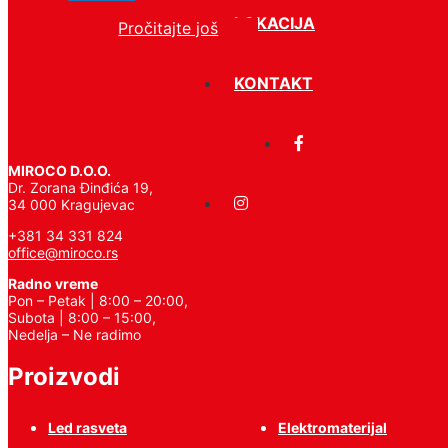
LOKACIJA
Pročitajte još
Zaštitna oprema
KONTAKT
MIROCO D.O.O.
Dr. Zorana Đinđića 19,
34 000 Kragujevac
+381 34 331 824
office@miroco.rs
Radno vreme
Pon – Petak | 8:00 – 20:00,
Subota | 8:00 – 15:00,
Nedelja – Ne radimo
Proizvodi
Led rasveta
Elektromaterijal