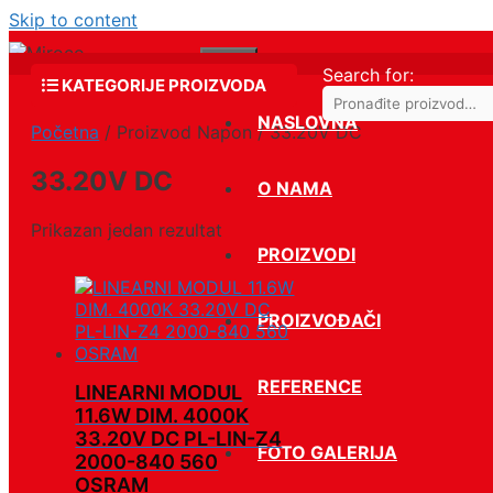
Skip to content
Menu
Search for:
KATEGORIJE PROIZVODA
NASLOVNA
Početna
/ Proizvod Napon / 33.20V DC
Led rasveta
33.20V DC
O NAMA
Elektromaterijal
Kablovi i provodnici
Prikazan jedan rezultat
PROIZVODI
Grejna i rashladna tela
Interfoni i kontrola pristupa
PROIZVOĐAČI
Rezrevni delovi za belu
tehniku
REFERENCE
Alati
LINEARNI MODUL
11.6W DIM. 4000K
Okov
33.20V DC PL-LIN-Z4
FOTO GALERIJA
Ventilacijoni uredjaji i oprema
2000-840 560
OSRAM
Vijačna (šrafovska) roba