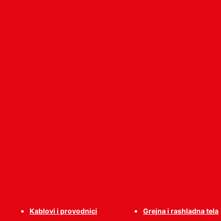
Kablovi i provodnici
Grejna i rashladna tela