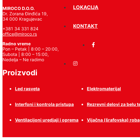
LOKACIJA
MIROCO D.O.O.
Zaštitna oprema
Dr. Zorana Đinđića 19,
34 000 Kragujevac
KONTAKT
+381 34 331 824
office@miroco.rs
Radno vreme
Pon – Petak | 8:00 – 20:00,
Subota | 8:00 – 15:00,
Nedelja – Ne radimo
Proizvodi
Led rasveta
Elektromaterijal
Interfoni i kontrola pristupa
Rezrevni delovi za belu 
Ventilacijoni uredjaji i oprema
Vijačna (šrafovska) roba