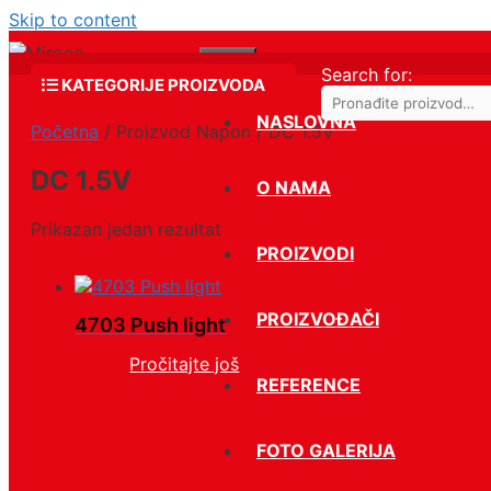
Skip to content
Menu
Search for:
KATEGORIJE PROIZVODA
NASLOVNA
Početna
/ Proizvod Napon / DC 1.5V
Led rasveta
DC 1.5V
O NAMA
Elektromaterijal
Kablovi i provodnici
Prikazan jedan rezultat
PROIZVODI
Grejna i rashladna tela
Interfoni i kontrola pristupa
PROIZVOĐAČI
4703 Push light
Rezrevni delovi za belu
tehniku
Pročitajte još
REFERENCE
Alati
Okov
FOTO GALERIJA
Ventilacijoni uredjaji i oprema
Vijačna (šrafovska) roba