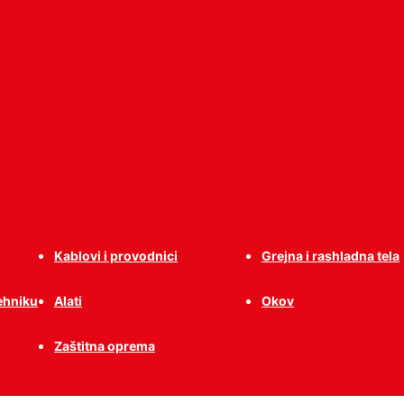
Kablovi i provodnici
Grejna i rashladna tela
tehniku
Alati
Okov
Zaštitna oprema