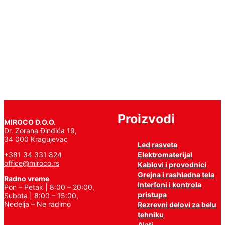
Pročitajte
još
Proizvodi
MIROCO D.O.O.
Dr. Zorana Đinđića 19,
34 000 Kragujevac
Led rasveta
Elektromaterijal
+381 34 331 824
office@miroco.rs
Kablovi i provodnici
Grejna i rashladna tela
Radno vreme
Interfoni i kontrola
Pon – Petak | 8:00 – 20:00,
pristupa
Subota | 8:00 – 15:00,
Nedelja – Ne radimo
Rezrevni delovi za belu
tehniku
Alati