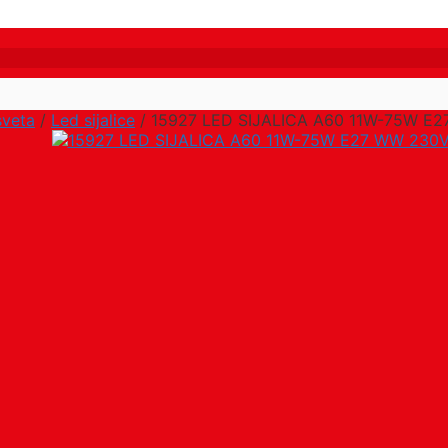
sveta
/
Led sijalice
/ 15927 LED SIJALICA A60 11W-75W E