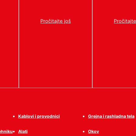
Pročitajte još
Pročitajte
Kablovi i provodnici
Grejna i rashladna tela
tehniku
Alati
Okov