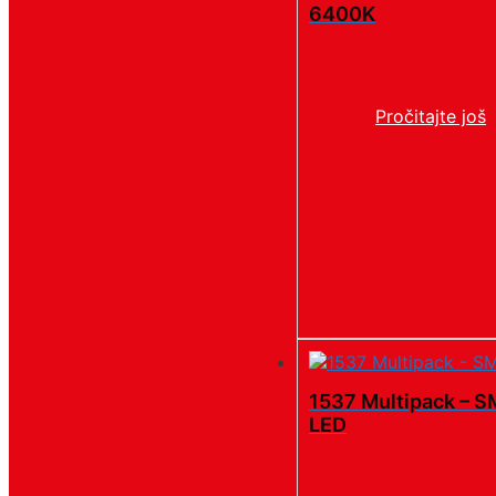
6400K
Pročitajte još
1537 Multipack – 
LED