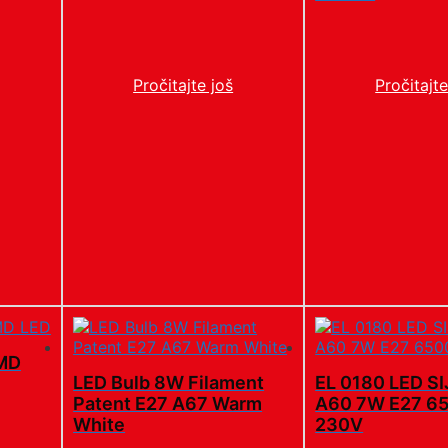
Pročitajte još
Pročitajte
SMD
LED Bulb 8W Filament
EL 0180 LED S
Patent E27 A67 Warm
A60 7W E27 6
White
230V