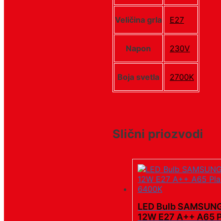
Veličina grla
E27
Napon
230V
Boja svetla
2700K
Slični priozvodi
LED Bulb SAMSUNG
12W E27 A++ A65 P