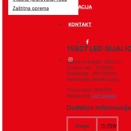
LOKACIJA
Zaštitna oprema
KONTAKT
15927 LED SIJAL
Jačina svetlosti: 1055Lm
Životni vek: 15.000h
Dimenzije: 60x110mm
Pakovanje: blister kutija
Proizvođač: PHILIPS -
Kategorija:
Led sijalice
Dodatne informacije
Snaga
11-75W