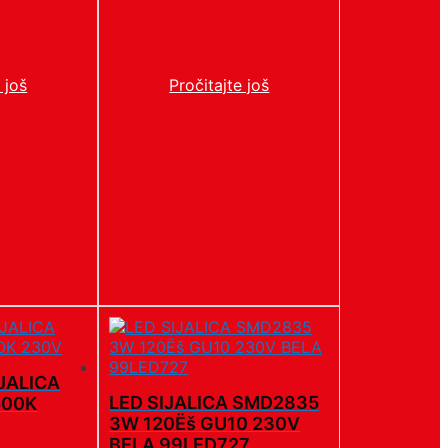
 još
Pročitajte još
IJALICA
LED SIJALICA SMD2835
500K
3W 120Ëš GU10 230V
BELA 99LED727