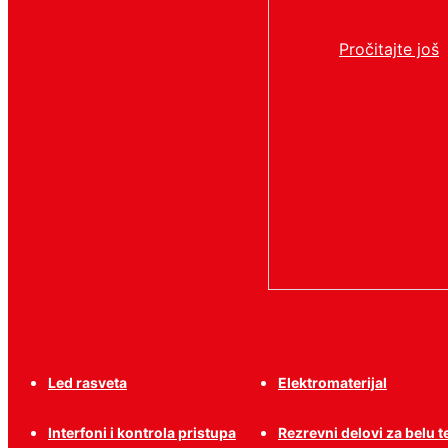
Pročitajte još
Led rasveta
Elektromaterijal
Interfoni i kontrola pristupa
Rezrevni delovi za belu 