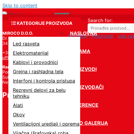
Skip to content
Menu
Search for:
KATEGORIJE PROIZVODA
NASLOVNA
MIROCO D.O.O.
Početna
/
Proizvodi
/
Led ra
Dr. Zorana Đinđića 19,
34 000 Kragujevac
Led rasveta
O NAMA
+381 34 331 824
Elektromaterijal
office@miroco.rs
Kablovi i provodnici
Radno vreme
PROIZVODI
Grejna i rashladna tela
Pon – Petak | 8:00 – 20:00,
Subota | 8:00 – 15:00,
Interfoni i kontrola pristupa
Nedelja – Ne radimo
PROIZVOĐAČI
Rezrevni delovi za belu
Proizvodi
tehniku
REFERENCE
Alati
Okov
FOTO GALERIJA
Ventilacijoni uredjaji i oprema
Vijačna (šrafovska) roba