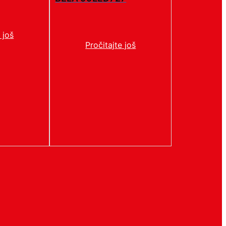
 još
Pročitajte još