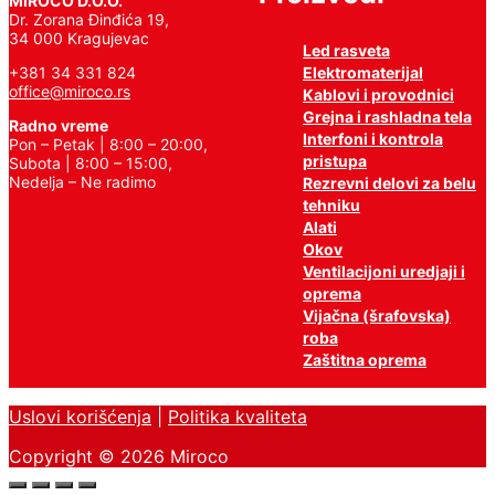
MIROCO D.O.O.
Dr. Zorana Đinđića 19,
34 000 Kragujevac
Led rasveta
Elektromaterijal
+381 34 331 824
office@miroco.rs
Kablovi i provodnici
Grejna i rashladna tela
Radno vreme
Interfoni i kontrola
Pon – Petak | 8:00 – 20:00,
pristupa
Subota | 8:00 – 15:00,
Nedelja – Ne radimo
Rezrevni delovi za belu
tehniku
Alati
Okov
Ventilacijoni uredjaji i
oprema
Vijačna (šrafovska)
roba
Zaštitna oprema
Uslovi korišćenja
|
Politika kvaliteta
Copyright © 2026 Miroco