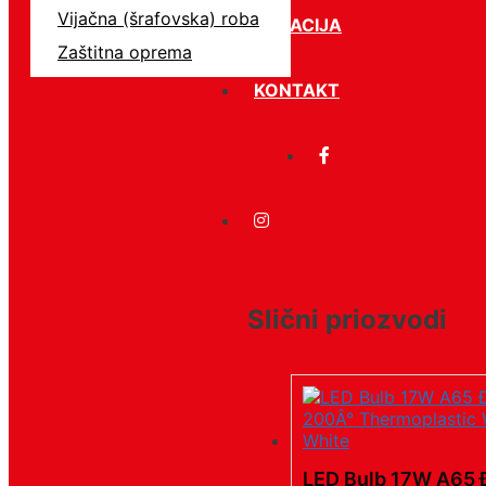
Vijačna (šrafovska) roba
LOKACIJA
Zaštitna oprema
KONTAKT
Slični priozvodi
LED Bulb 17W A65 