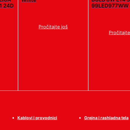
1 24D
99LED977WW
Pročitajte još
Pročitajte
Kablovi i provodnici
Grejna i rashladna tela