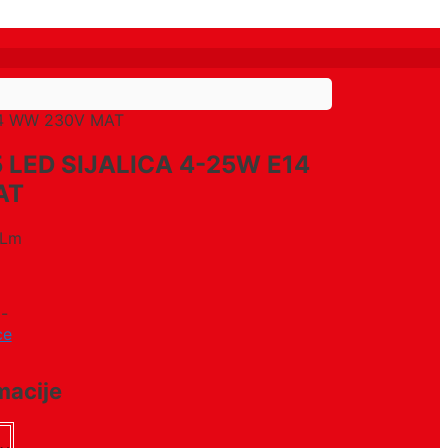
14 WW 230V MAT
 LED SIJALICA 4-25W E14
AT
0Lm
-
ce
macije