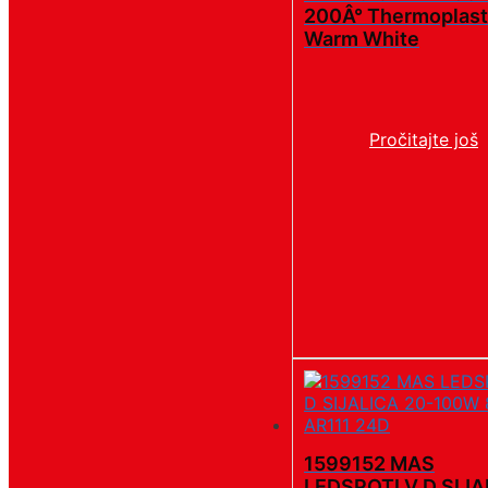
200Â° Thermoplast
Warm White
Pročitajte još
1599152 MAS
LEDSPOTLV D SIJA