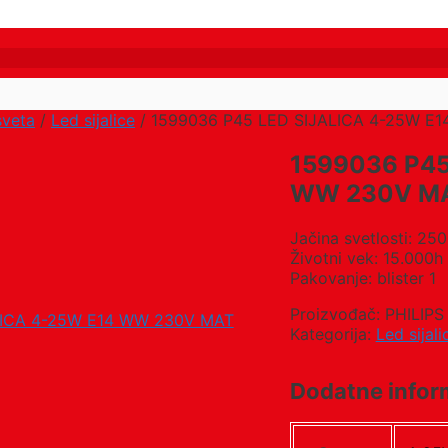
sveta
/
Led sijalice
/ 1599036 P45 LED SIJALICA 4-25W E
1599036 P45
WW 230V M
Jačina svetlosti: 25
Životni vek: 15.000h
Pakovanje: blister 1
Proizvođač: PHILIPS 
Kategorija:
Led sijali
Dodatne infor