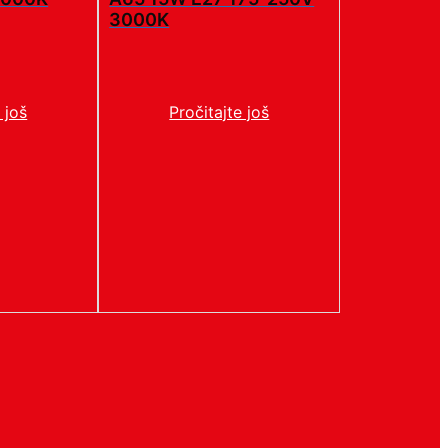
3000K
 još
Pročitajte još