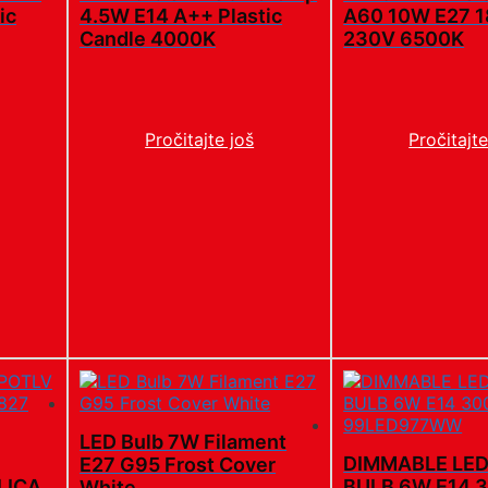
ic
4.5W E14 A++ Plastic
A60 10W E27 
Candle 4000K
230V 6500K
Pročitajte još
Pročitajte
LED Bulb 7W Filament
DIMMABLE LE
E27 G95 Frost Cover
LICA
BULB 6W E14 
White