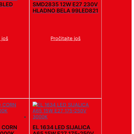
18LED
SMD2835 12W E27 230V
HLADNO BELA 99LED821
 još
Pročitajte još
D CORN
EL 1634 LED SIJALICA
3000K
A65 15W E27 175-250V