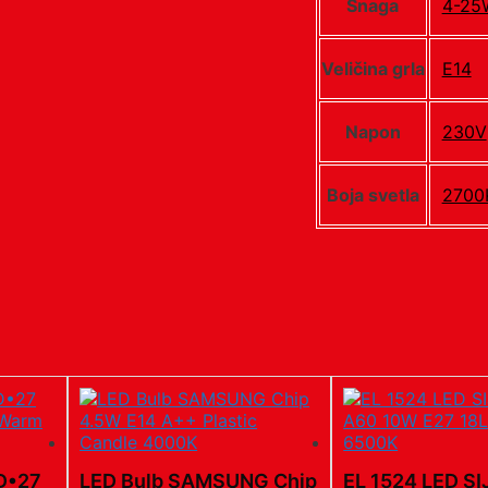
Snaga
4-25
Veličina grla
E14
Napon
230V
Boja svetla
2700
Ð•27
LED Bulb SAMSUNG Chip
EL 1524 LED S