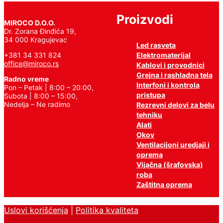
Proizvodi
MIROCO D.O.O.
Dr. Zorana Đinđića 19,
34 000 Kragujevac
Led rasveta
Elektromaterijal
+381 34 331 824
office@miroco.rs
Kablovi i provodnici
Grejna i rashladna tela
Radno vreme
Interfoni i kontrola
Pon – Petak | 8:00 – 20:00,
pristupa
Subota | 8:00 – 15:00,
Nedelja – Ne radimo
Rezrevni delovi za belu
tehniku
Alati
Okov
Ventilacijoni uredjaji i
oprema
Vijačna (šrafovska)
roba
Zaštitna oprema
Uslovi korišćenja
|
Politika kvaliteta