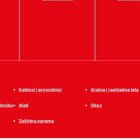
Kablovi i provodnici
Grejna i rashladna tela
tehniku
Alati
Okov
Zaštitna oprema