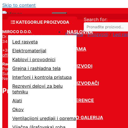
Skip to content
Menu
Search for:
KATEGORIJE PROIZVODA
NASLOVNA
MIROCO D.O.O.
Početna
/
Proizvodi
/
Led ra
Dr. Zorana Đinđića 19,
34 000 Kragujevac
Led rasveta
O NAMA
+381 34 331 824
Elektromaterijal
office@miroco.rs
Kablovi i provodnici
Radno vreme
PROIZVODI
Grejna i rashladna tela
Pon – Petak | 8:00 – 20:00,
Subota | 8:00 – 15:00,
Interfoni i kontrola pristupa
Nedelja – Ne radimo
PROIZVOĐAČI
Rezrevni delovi za belu
Proizvodi
tehniku
REFERENCE
Alati
Okov
FOTO GALERIJA
Ventilacijoni uredjaji i oprema
Vijačna (šrafovska) roba