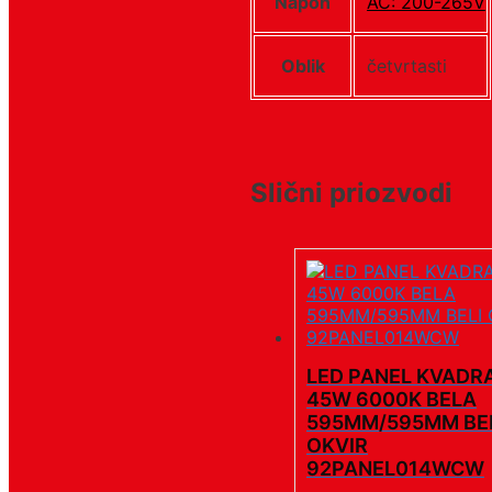
Napon
AC: 200-265V
Oblik
četvrtasti
Slični priozvodi
LED PANEL KVADR
45W 6000K BELA
595MM/595MM BE
OKVIR
92PANEL014WCW