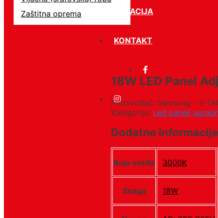
LOKACIJA
Zaštitna oprema
KONTAKT
18W LED Panel Ad
Proizvođač: Samsung - V-TA
Kategorija:
Led paneli ugradn
Dodatne informacije
Boja svetla
3000K
Snaga
18W