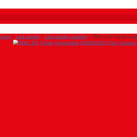
sveta
/
Led paneli
/
Led paneli ugradni
/ 18W LED Panel Ad