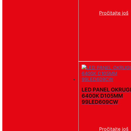
Pročitajte još
LED PANEL OKRUG
6400K D105MM
99LED609CW
Pročitajte još