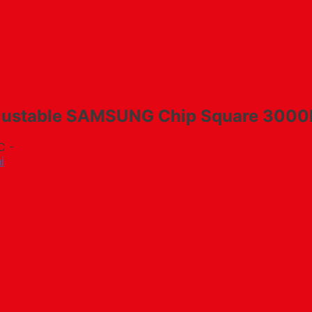
justable SAMSUNG Chip Square 3000
C -
i