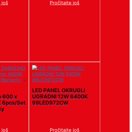
 još
Pročitajte još
LED PANEL OKRUGLI
 600 x
UGRADNI 12W 6400K
 6pcs/Set
99LED972CW
ty
 još
Pročitajte još