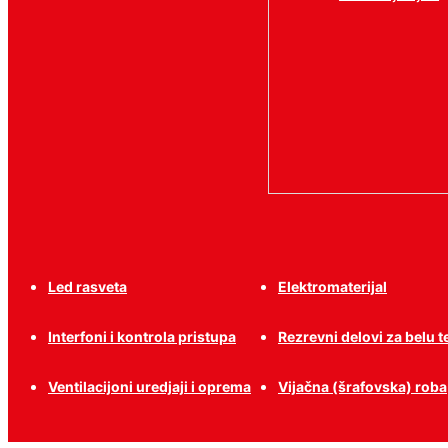
Led rasveta
Elektromaterijal
Interfoni i kontrola pristupa
Rezrevni delovi za belu 
Ventilacijoni uredjaji i oprema
Vijačna (šrafovska) roba