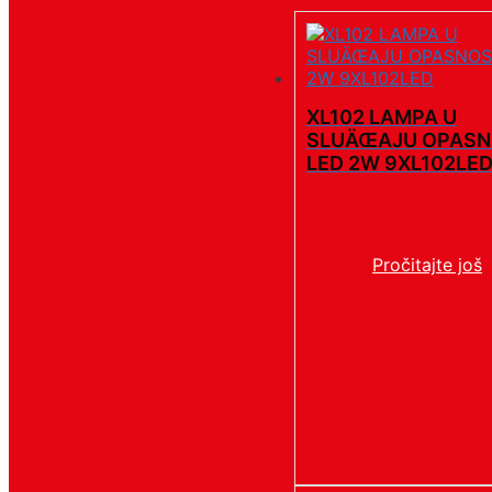
XL102 LAMPA U
SLUÄŒAJU OPASN
LED 2W 9XL102LE
Pročitajte još