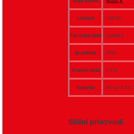
Boja svetla
6000 K
Lumeni
140 lm
Tip materijala
plastika
Ip zaštita
IP65
Vreme rada
>3 h
Baterija
Ni-cd 3.6V,
Slični priozvodi