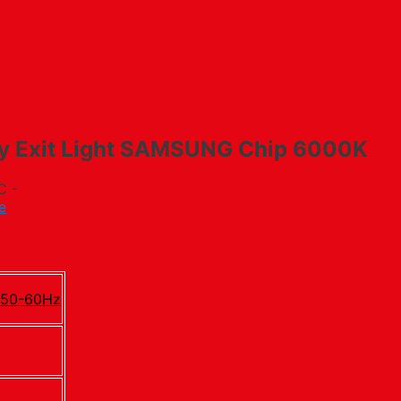
 Exit Light SAMSUNG Chip 6000K
C -
e
 50-60Hz