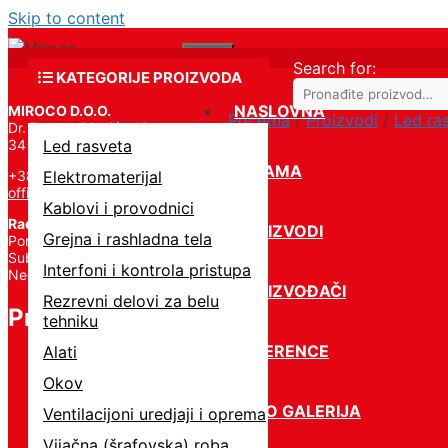
Skip to content
Menu
Search for:
KATEGORIJE PROIZVODA
NASLOVNA
MIROCO D.O.O.
Početna
/
Proizvodi
/
Led ra
Dr. Zorana Đinđića 19,
34 000 Kragujevac
Led rasveta
O NAMA
+381 34 331 824
Elektromaterijal
office@miroco.rs
Kablovi i provodnici
Radno vreme
PROIZVODI
Grejna i rashladna tela
Pon – Petak | 8:00 – 20:00,
Subota | 8:00 – 15:00,
Interfoni i kontrola pristupa
Nedelja – Ne radimo
PROIZVOĐAČI
Rezrevni delovi za belu
Proizvodi
tehniku
REFERENCE
Alati
Okov
FOTO GALERIJA
Ventilacijoni uredjaji i oprema
Vijačna (šrafovska) roba