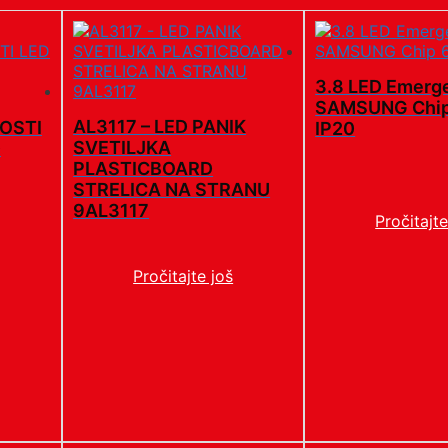
3.8 LED Emerge
SAMSUNG Chi
AL3117 – LED PANIK
OSTI
IP20
SVETILJKA
D
PLASTICBOARD
STRELICA NA STRANU
9AL3117
Pročitajte
Pročitajte još