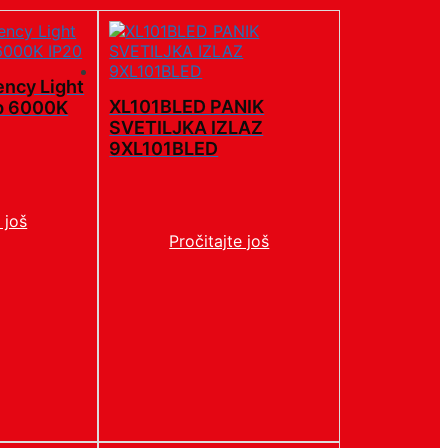
ncy Light
XL101BLED PANIK
p 6000K
SVETILJKA IZLAZ
9XL101BLED
 još
Pročitajte još