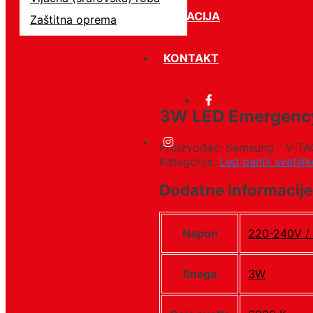
LOKACIJA
Zaštitna oprema
KONTAKT
3W LED Emergency
Proizvođač: Samsung - V-TA
Kategorija:
Led panik svetiljk
Dodatne informacije
Napon
220-240V /
Snaga
3W