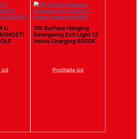
A U
2W Surface Hanging
ASNOSTI
Emergency Exit Light 12
DOLE
Hours Charging 6000K
 još
Pročitajte još