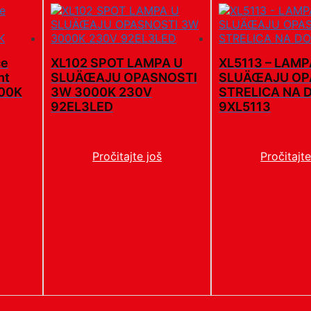
ce
XL102 SPOT LAMPA U
XL5113 – LAMP
ht
SLUÄŒAJU OPASNOSTI
SLUÄŒAJU OP
00K
3W 3000K 230V
STRELICA NA 
92EL3LED
9XL5113
Pročitajte još
Pročitajte