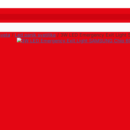
sveta
/
Led panik svetiljke
/ 3W LED Emergency Exit Ligh