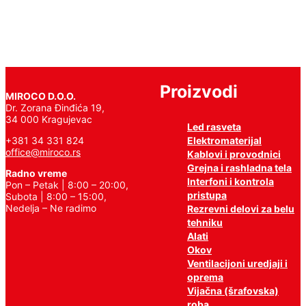
Proizvodi
MIROCO D.O.O.
Dr. Zorana Đinđića 19,
34 000 Kragujevac
Led rasveta
Elektromaterijal
+381 34 331 824
office@miroco.rs
Kablovi i provodnici
Grejna i rashladna tela
Radno vreme
Interfoni i kontrola
Pon – Petak | 8:00 – 20:00,
pristupa
Subota | 8:00 – 15:00,
Nedelja – Ne radimo
Rezrevni delovi za belu
tehniku
Alati
Okov
Ventilacijoni uredjaji i
oprema
Vijačna (šrafovska)
roba