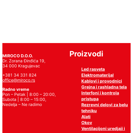
još
Proizvodi
MIROCO D.O.O.
Dr. Zorana Đinđića 19,
34 000 Kragujevac
Led rasveta
Elektromaterijal
+381 34 331 824
office@miroco.rs
Kablovi i provodnici
Grejna i rashladna tela
Radno vreme
Interfoni i kontrola
Pon – Petak | 8:00 – 20:00,
pristupa
Subota | 8:00 – 15:00,
Nedelja – Ne radimo
Rezrevni delovi za belu
tehniku
Alati
Okov
Ventilacijoni uredjaji i