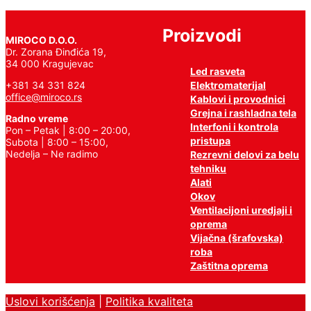
Proizvodi
MIROCO D.O.O.
Dr. Zorana Đinđića 19,
34 000 Kragujevac
Led rasveta
Elektromaterijal
+381 34 331 824
office@miroco.rs
Kablovi i provodnici
Grejna i rashladna tela
Radno vreme
Interfoni i kontrola
Pon – Petak | 8:00 – 20:00,
pristupa
Subota | 8:00 – 15:00,
Nedelja – Ne radimo
Rezrevni delovi za belu
tehniku
Alati
Okov
Ventilacijoni uredjaji i
oprema
Vijačna (šrafovska)
roba
Zaštitna oprema
Uslovi korišćenja
|
Politika kvaliteta