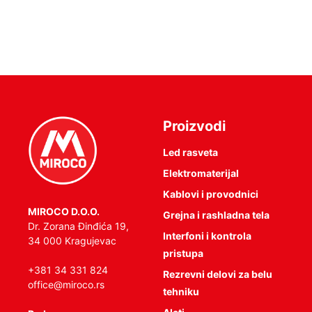
Proizvodi
Led rasveta
Elektromaterijal
Kablovi i provodnici
MIROCO D.O.O.
Grejna i rashladna tela
Dr. Zorana Đinđića 19,
Interfoni i kontrola
34 000 Kragujevac
pristupa
+381 34 331 824
Rezrevni delovi za belu
office@miroco.rs
tehniku