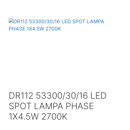
Ventilacijoni uredjaji i oprema
Vijačna (šrafovska) roba
Zaštitna oprema
DR112 53300/30/16 LED
SPOT LAMPA PHASE
1X4.5W 2700K