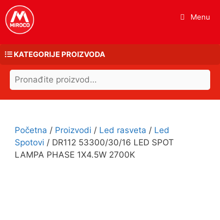
Skip
Menu
to
content
KATEGORIJE PROIZVODA
Search
Led rasveta
for:
Elektromaterijal
Kablovi i provodnici
Početna
/
Proizvodi
/
Led rasveta
/
Led
Grejna i rashladna tela
Spotovi
/ DR112 53300/30/16 LED SPOT
LAMPA PHASE 1X4.5W 2700K
Interfoni i kontrola pristupa
Rezrevni delovi za belu tehniku
Alati
Okov