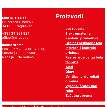
Proizvodi
MIROCO D.O.O.
Dr. Zorana Đinđića 19,
34 000 Kragujevac
Led rasveta
Elektromaterijal
+381 34 331 824
office@miroco.rs
Kablovi i provodnici
Grejna i rashladna tela
Radno vreme
Interfoni i kontrola
Pon – Petak | 8:00 – 20:00,
pristupa
Subota | 8:00 – 15:00,
Nedelja – Ne radimo
Rezrevni delovi za belu
tehniku
Alati
Okov
Ventilacijoni uredjaji i
oprema
Vijačna (šrafovska)
roba
Zaštitna oprema