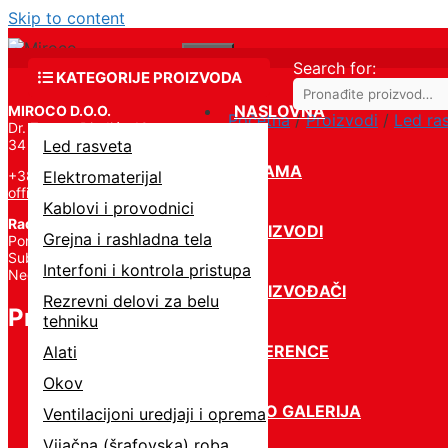
Skip to content
Menu
Search for:
KATEGORIJE PROIZVODA
NASLOVNA
MIROCO D.O.O.
Početna
/
Proizvodi
/
Led ra
Dr. Zorana Đinđića 19,
34 000 Kragujevac
Led rasveta
O NAMA
+381 34 331 824
Elektromaterijal
office@miroco.rs
Kablovi i provodnici
Radno vreme
PROIZVODI
Grejna i rashladna tela
Pon – Petak | 8:00 – 20:00,
Subota | 8:00 – 15:00,
Interfoni i kontrola pristupa
Nedelja – Ne radimo
PROIZVOĐAČI
Rezrevni delovi za belu
Proizvodi
tehniku
REFERENCE
Alati
Okov
FOTO GALERIJA
Ventilacijoni uredjaji i oprema
Vijačna (šrafovska) roba