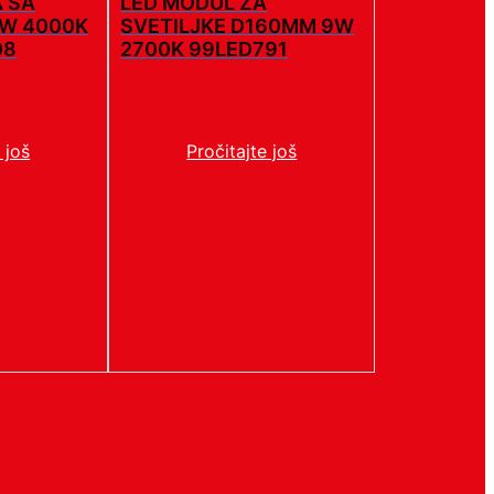
A SA
LED MODUL ZA
5W 4000K
SVETILJKE D160MM 9W
08
2700K 99LED791
 još
Pročitajte još