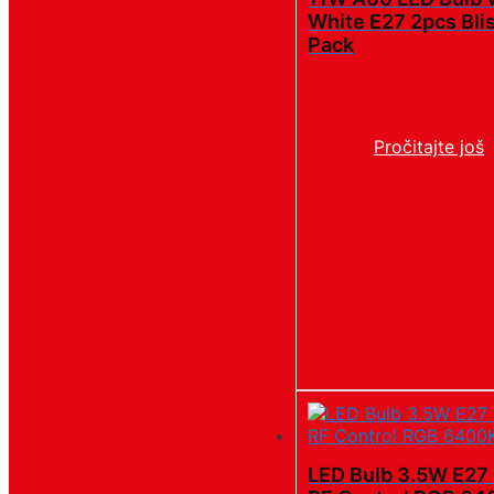
White E27 2pcs Bli
Pack
Pročitajte još
LED Bulb 3.5W E27