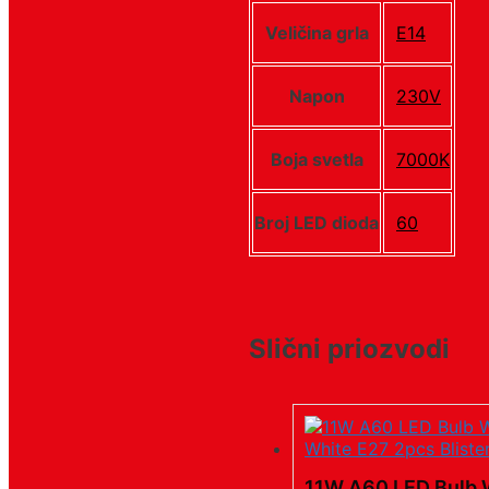
Veličina grla
E14
Napon
230V
Boja svetla
7000K
Broj LED dioda
60
Slični priozvodi
11W A60 LED Bulb