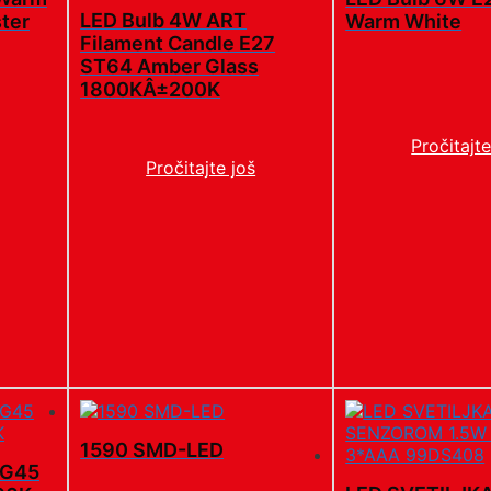
LED Bulb 4W ART
ster
Warm White
Filament Candle E27
ST64 Amber Glass
1800KÂ±200K
Pročitajte
Pročitajte još
1590 SMD-LED
 G45