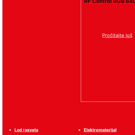
RF Control RGB 64
Pročitajte još
Led rasveta
Elektromaterijal