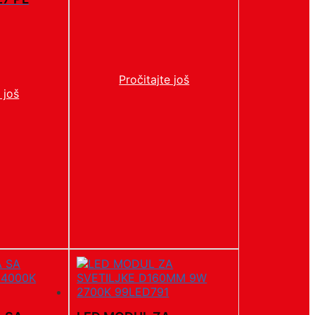
Pročitajte još
 još