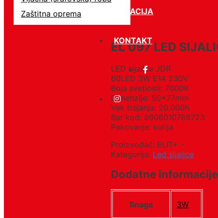
LOKACIJA
Zaštitna oprema
KONTAKT
EL 097 LED SIJAL
LED sijalica JDR
60LED 3W E14 230V
Boja svetlosti: 7000K
Dimenzije: 50x77mm
Vek trajanja: 20.000h
Bar kod: 8606010786723
Pakovanje: kutija
Proizvođač: ELIT+ -
Kategorija:
Led sijalice
Dodatne informacije
Snaga
3W