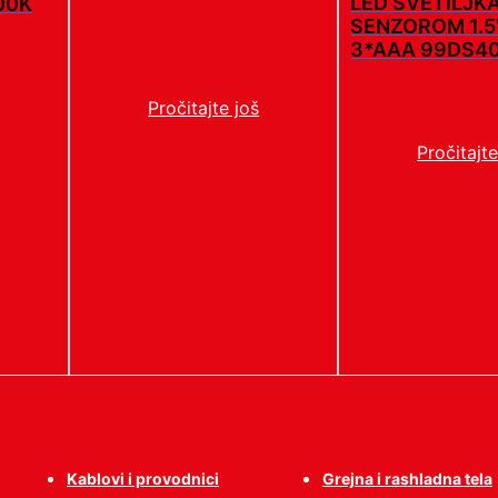
LED SVETILJK
00K
SENZOROM 1.
3*AAA 99DS4
Pročitajte još
Pročitajte
Kablovi i provodnici
Grejna i rashladna tela