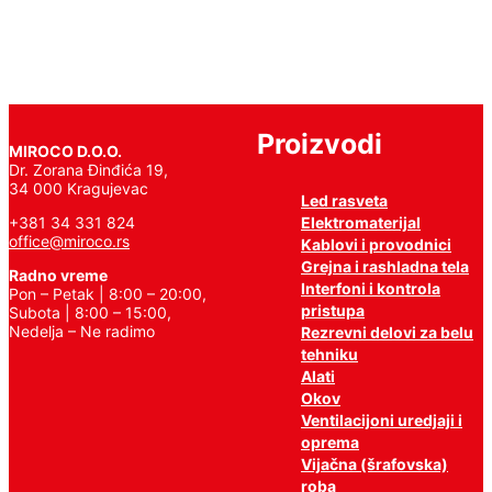
Proizvodi
MIROCO D.O.O.
Dr. Zorana Đinđića 19,
34 000 Kragujevac
Led rasveta
Elektromaterijal
+381 34 331 824
office@miroco.rs
Kablovi i provodnici
Grejna i rashladna tela
Radno vreme
Interfoni i kontrola
Pon – Petak | 8:00 – 20:00,
pristupa
Subota | 8:00 – 15:00,
Nedelja – Ne radimo
Rezrevni delovi za belu
tehniku
Alati
Okov
Ventilacijoni uredjaji i
oprema
Vijačna (šrafovska)
roba