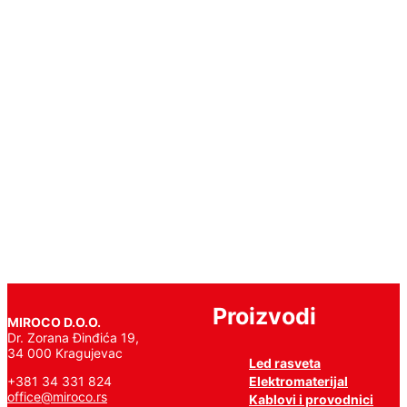
LEDs
24V
IP20
6000K
CRI95+
Pročitajte
još
Proizvodi
MIROCO D.O.O.
Dr. Zorana Đinđića 19,
34 000 Kragujevac
Led rasveta
Elektromaterijal
+381 34 331 824
office@miroco.rs
Kablovi i provodnici