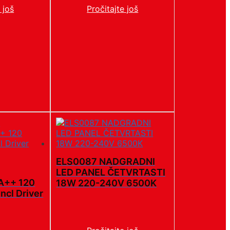
 još
Pročitajte još
ELS0087 NADGRADNI
LED PANEL ČETVRTASTI
A++ 120
18W 220-240V 6500K
ncl Driver