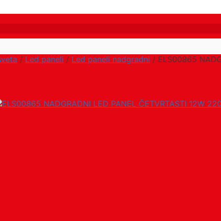
sveta
/
Led paneli
/
Led paneli nadgradni
/ ELS00865 NADG