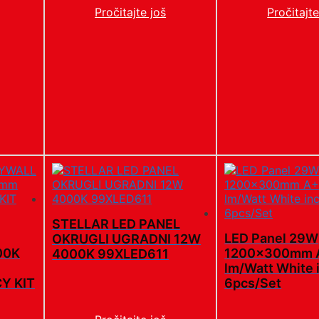
Pročitajte još
Pročitajte
STELLAR LED PANEL
LED Panel 29W
OKRUGLI UGRADNI 12W
00K
1200x300mm 
4000K 99XLED611
lm/Watt White i
Y KIT
6pcs/Set