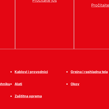
Pročitajte još
Pročitajte
Kablovi i provodnici
Grejna i rashladna tela
tehniku
Alati
Okov
Zaštitna oprema