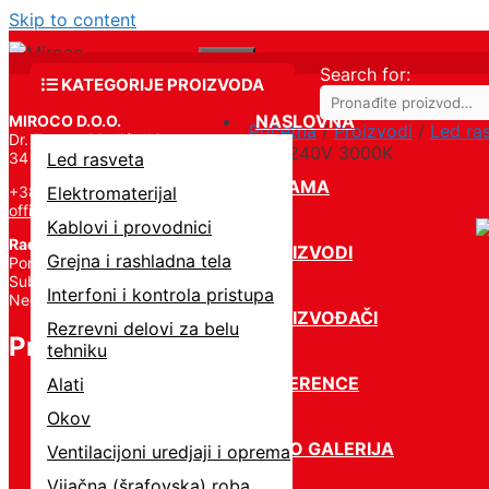
Skip to content
Menu
Search for:
KATEGORIJE PROIZVODA
NASLOVNA
MIROCO D.O.O.
Početna
/
Proizvodi
/
Led ra
Dr. Zorana Đinđića 19,
220-240V 3000K
34 000 Kragujevac
Led rasveta
O NAMA
+381 34 331 824
Elektromaterijal
office@miroco.rs
Kablovi i provodnici
Radno vreme
PROIZVODI
Grejna i rashladna tela
Pon – Petak | 8:00 – 20:00,
Subota | 8:00 – 15:00,
Interfoni i kontrola pristupa
Nedelja – Ne radimo
PROIZVOĐAČI
Rezrevni delovi za belu
Proizvodi
tehniku
REFERENCE
Alati
Okov
FOTO GALERIJA
Ventilacijoni uredjaji i oprema
Vijačna (šrafovska) roba