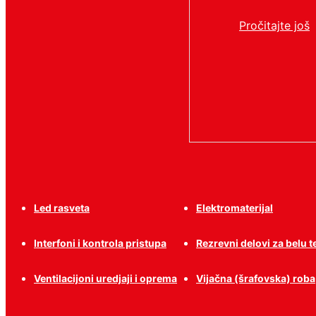
Pročitajte još
Led rasveta
Elektromaterijal
Interfoni i kontrola pristupa
Rezrevni delovi za belu 
Ventilacijoni uredjaji i oprema
Vijačna (šrafovska) roba