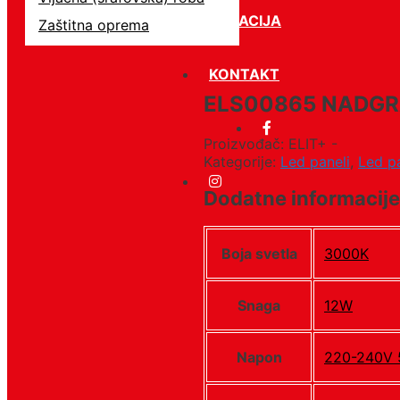
LOKACIJA
Zaštitna oprema
KONTAKT
ELS00865 NADGR
Proizvođač: ELIT+ -
Kategorije:
Led paneli
,
Led p
Dodatne informacije
Boja svetla
3000K
Snaga
12W
Napon
220-240V