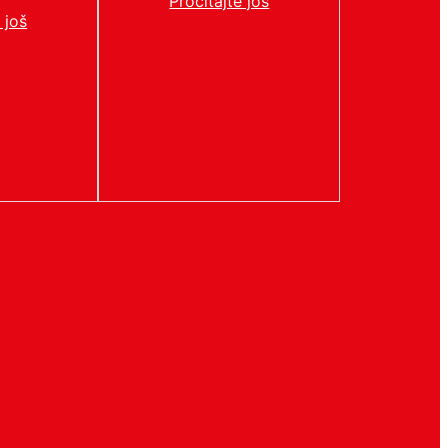
Pročitajte još
 još