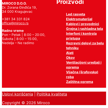
Proizvodi
MIROCO D.O.O.
Dr. Zorana Đinđića 19,
34 000 Kragujevac
Led rasveta
Elektromaterijal
+381 34 331 824
office@miroco.rs
Kablovi i provodnici
Grejna i rashladna tela
Radno vreme
Interfoni i kontrola
Pon – Petak | 8:00 – 20:00,
pristupa
Subota | 8:00 – 15:00,
Nedelja – Ne radimo
Rezrevni delovi za belu
tehniku
Alati
Okov
Ventilacijoni uredjaji i
oprema
Vijačna (šrafovska)
roba
Zaštitna oprema
Uslovi korišćenja
|
Politika kvaliteta
Copyright © 2026 Miroco