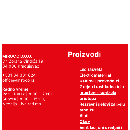
Pročitajte
još
Proizvodi
MIROCO D.O.O.
Dr. Zorana Đinđića 19,
34 000 Kragujevac
Led rasveta
Elektromaterijal
+381 34 331 824
office@miroco.rs
Kablovi i provodnici
Grejna i rashladna tela
Radno vreme
Interfoni i kontrola
Pon – Petak | 8:00 – 20:00,
pristupa
Subota | 8:00 – 15:00,
Nedelja – Ne radimo
Rezrevni delovi za belu
tehniku
Alati
Okov
Ventilacijoni uredjaji i