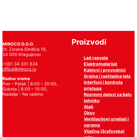
Proizvodi
MIROCO D.O.O.
Dr. Zorana Đinđića 19,
34 000 Kragujevac
Led rasveta
Elektromaterijal
+381 34 331 824
office@miroco.rs
Kablovi i provodnici
Grejna i rashladna tela
Radno vreme
Interfoni i kontrola
Pon – Petak | 8:00 – 20:00,
pristupa
Subota | 8:00 – 15:00,
Nedelja – Ne radimo
Rezrevni delovi za belu
tehniku
Alati
Okov
Ventilacijoni uredjaji i
oprema
Vijačna (šrafovska)