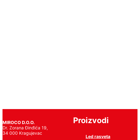
Bulb
17W
A65
Ð•27
200Â°
Thermoplastic
White
Pročitajte
još
Proizvodi
MIROCO D.O.O.
Dr. Zorana Đinđića 19,
34 000 Kragujevac
Led rasveta