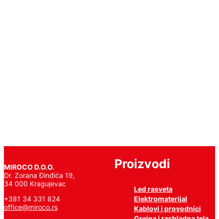
E27
230V
HLADNO
BELA
99LED795
Pročitajte
još
Proizvodi
MIROCO D.O.O.
Dr. Zorana Đinđića 19,
34 000 Kragujevac
Led rasveta
Elektromaterijal
+381 34 331 824
office@miroco.rs
Kablovi i provodnici
Grejna i rashladna tela