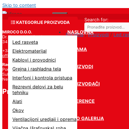
Skip to content
Menu
Search for:
KATEGORIJE PROIZVODA
NASLOVNA
MIROCO D.O.O.
Početna
/
Proizvodi
/
Led ra
Dr. Zorana Đinđića 19,
34 000 Kragujevac
Led rasveta
O NAMA
+381 34 331 824
Elektromaterijal
office@miroco.rs
Kablovi i provodnici
Radno vreme
PROIZVODI
Grejna i rashladna tela
Pon – Petak | 8:00 – 20:00,
Subota | 8:00 – 15:00,
Interfoni i kontrola pristupa
Nedelja – Ne radimo
PROIZVOĐAČI
Rezrevni delovi za belu
Proizvodi
tehniku
REFERENCE
Alati
Okov
FOTO GALERIJA
Ventilacijoni uredjaji i oprema
Vijačna (šrafovska) roba