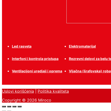
Led rasveta
Elektromaterijal
Interfoni i kontrola pristupa
Rezrevni delovi za belu 
Ventilacijoni uredjaji i oprema
Vijačna (šrafovska) roba
Uslovi korišćenja
|
Politika kvaliteta
Copyright © 2026 Miroco