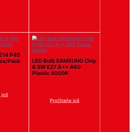
 E14 P45
LED Bulb SAMSUNG Chip
cs/Pack
8.5W E27 A++ A60
Plastic 4000K
 još
Pročitajte još