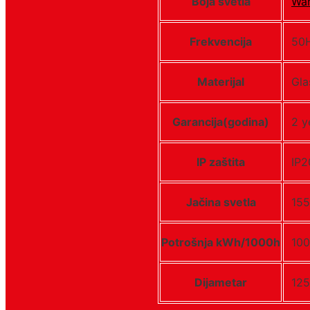
Boja svetla
Wa
Frekvencija
50
Materijal
Gla
Garancija(godina)
2 y
IP zaštita
IP2
Jačina svetla
155
Potrošnja kWh/1000h
10
Dijametar
12