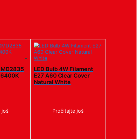
 SMD2835
LED Bulb 4W Filament
 6400K
E27 A60 Clear Cover
Natural White
 još
Pročitajte još