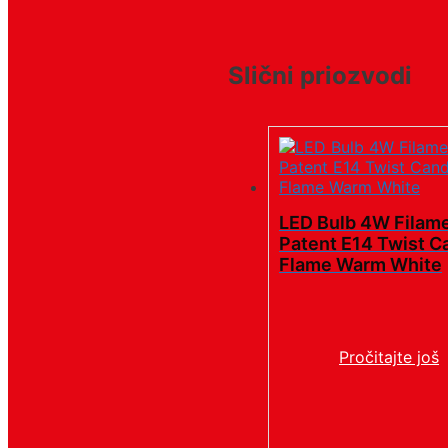
Slični priozvodi
LED Bulb 4W Filam
Patent E14 Twist C
Flame Warm White
Pročitajte još