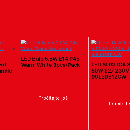
LED Bulb 5.5W E14 P45
ent
LED SIJALICA
Warm White 3pcs/Pack
andle
50W E27 230V
99LED812CW
Pročitajte još
Pročitajte