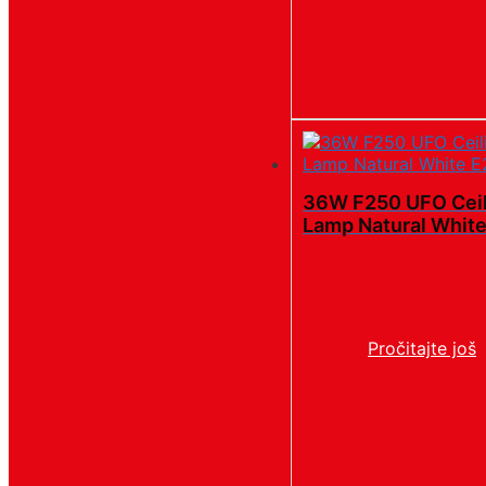
36W F250 UFO Ceil
Lamp Natural Whit
Pročitajte još