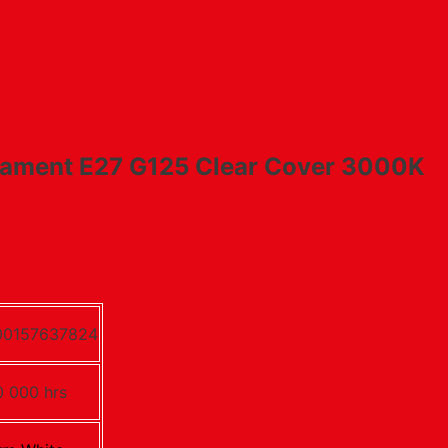
lament E27 G125 Clear Cover 3000K
00157637824
 000 hrs