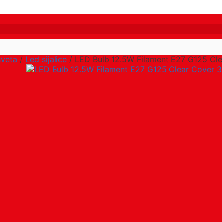
sveta
/
Led sijalice
/ LED Bulb 12.5W Filament E27 G125 Cl