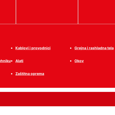
Kablovi i provodnici
Grejna i rashladna tela
tehniku
Alati
Okov
Zaštitna oprema