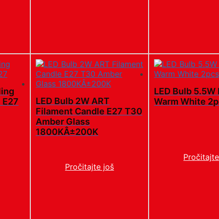
ing
LED Bulb 5.5W
LED Bulb 2W ART
e E27
Warm White 2p
Filament Candle E27 T30
Amber Glass
1800KÂ±200K
Pročitajte
Pročitajte još