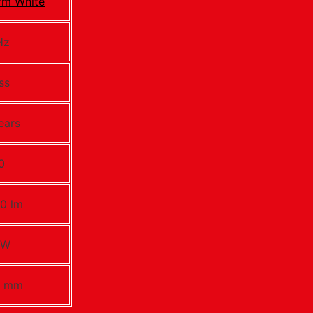
rm White
Hz
ss
ears
0
0 lm
0W
5 mm