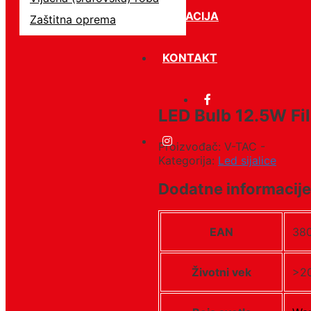
LOKACIJA
Zaštitna oprema
KONTAKT
LED Bulb 12.5W Fi
Proizvođač: V-TAC -
Kategorija:
Led sijalice
Dodatne informacije
EAN
38
Životni vek
>20