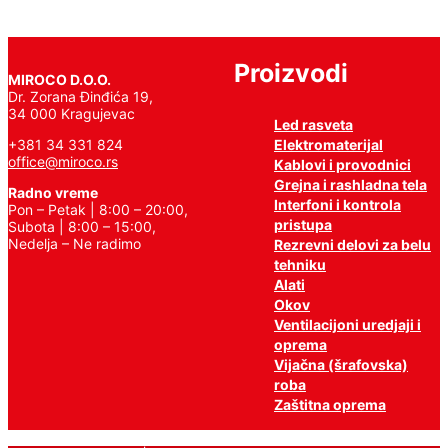
Proizvodi
MIROCO D.O.O.
Dr. Zorana Đinđića 19,
34 000 Kragujevac
Led rasveta
Elektromaterijal
+381 34 331 824
office@miroco.rs
Kablovi i provodnici
Grejna i rashladna tela
Radno vreme
Interfoni i kontrola
Pon – Petak | 8:00 – 20:00,
pristupa
Subota | 8:00 – 15:00,
Nedelja – Ne radimo
Rezrevni delovi za belu
tehniku
Alati
Okov
Ventilacijoni uredjaji i
oprema
Vijačna (šrafovska)
roba
Zaštitna oprema