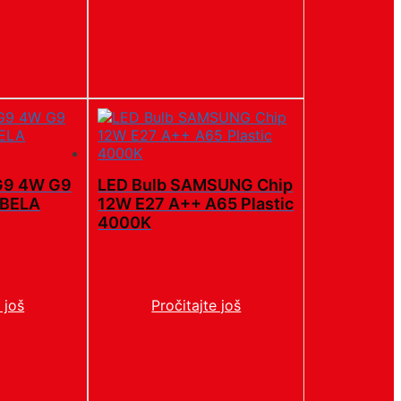
G9 4W G9
LED Bulb SAMSUNG Chip
 BELA
12W E27 A++ A65 Plastic
4000K
 još
Pročitajte još