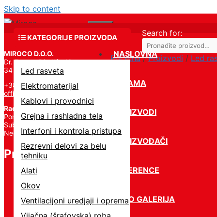
Skip to content
Menu
Search for:
KATEGORIJE PROIZVODA
NASLOVNA
MIROCO D.O.O.
Početna
/
Proizvodi
/
Led ra
Dr. Zorana Đinđića 19,
34 000 Kragujevac
Led rasveta
O NAMA
+381 34 331 824
Elektromaterijal
office@miroco.rs
Kablovi i provodnici
Radno vreme
PROIZVODI
Grejna i rashladna tela
Pon – Petak | 8:00 – 20:00,
Subota | 8:00 – 15:00,
Interfoni i kontrola pristupa
Nedelja – Ne radimo
PROIZVOĐAČI
Rezrevni delovi za belu
Proizvodi
tehniku
REFERENCE
Alati
Okov
FOTO GALERIJA
Ventilacijoni uredjaji i oprema
Vijačna (šrafovska) roba