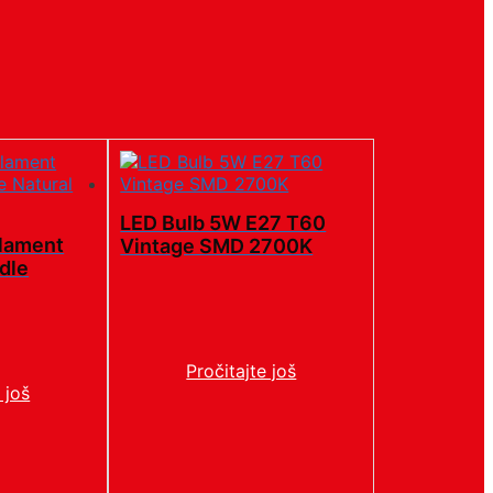
LED Bulb 5W E27 T60
ilament
Vintage SMD 2700K
dle
Pročitajte još
 još