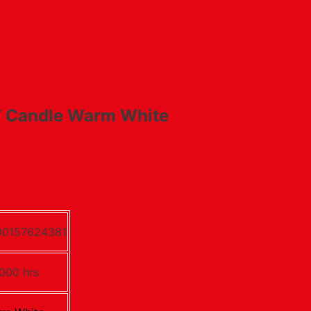
7 Candle Warm White
00157624381
000 hrs