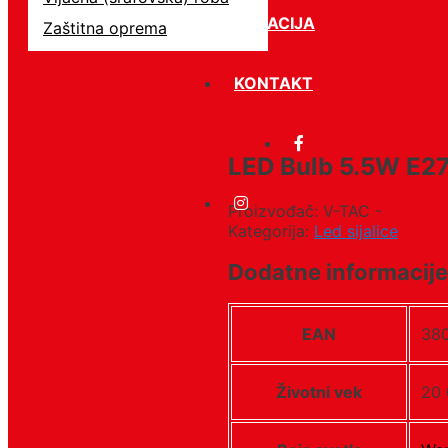
LOKACIJA
Zaštitna oprema
KONTAKT
LED Bulb 5.5W E2
Proizvođač: V-TAC -
Kategorija:
Led sijalice
Dodatne informacije
EAN
38
Životni vek
20 