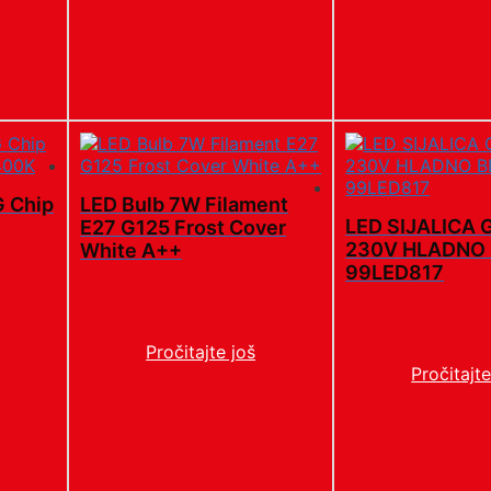
 Chip
LED Bulb 7W Filament
LED SIJALICA 
E27 G125 Frost Cover
230V HLADNO
White A++
99LED817
Pročitajte još
Pročitajte