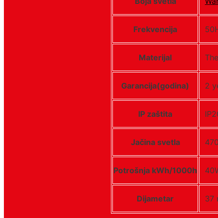
Boja svetla
Wa
Frekvencija
50
Materijal
The
Garancija(godina)
2 y
IP zaštita
IP2
Jačina svetla
470
Potrošnja kWh/1000h
40
Dijametar
37