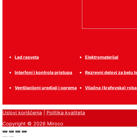
Led rasveta
Elektromaterijal
Interfoni i kontrola pristupa
Rezrevni delovi za belu 
Ventilacijoni uredjaji i oprema
Vijačna (šrafovska) roba
Uslovi korišćenja
|
Politika kvaliteta
Copyright © 2026 Miroco