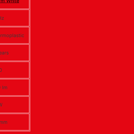
rm White
Hz
rmoplastic
ears
0
 lm
W
 mm