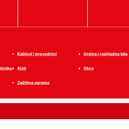
Kablovi i provodnici
Grejna i rashladna tela
tehniku
Alati
Okov
Zaštitna oprema