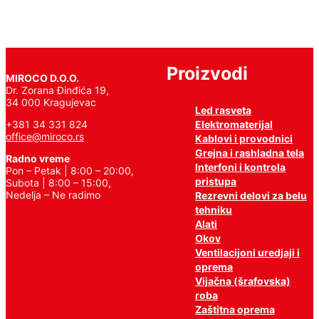
Proizvodi
MIROCO D.O.O.
Dr. Zorana Đinđića 19,
34 000 Kragujevac
Led rasveta
Elektromaterijal
+381 34 331 824
office@miroco.rs
Kablovi i provodnici
Grejna i rashladna tela
Radno vreme
Interfoni i kontrola
Pon – Petak | 8:00 – 20:00,
pristupa
Subota | 8:00 – 15:00,
Nedelja – Ne radimo
Rezrevni delovi za belu
tehniku
Alati
Okov
Ventilacijoni uredjaji i
oprema
Vijačna (šrafovska)
roba
Zaštitna oprema