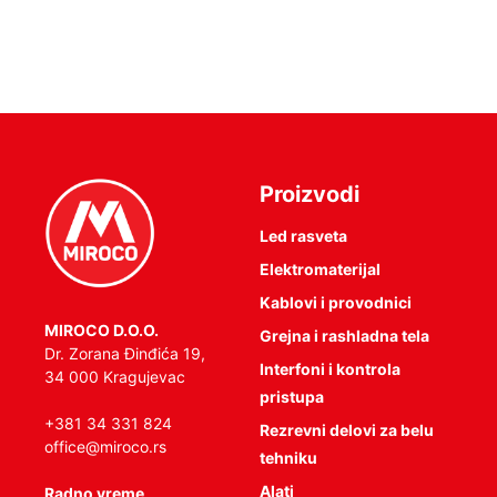
Proizvodi
Led rasveta
Elektromaterijal
Kablovi i provodnici
MIROCO D.O.O.
Grejna i rashladna tela
Dr. Zorana Đinđića 19,
Interfoni i kontrola
34 000 Kragujevac
pristupa
+381 34 331 824
Rezrevni delovi za belu
office@miroco.rs
tehniku
Alati
Radno vreme