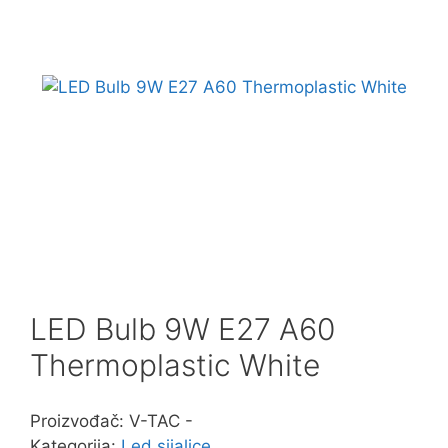
Ventilacijoni uredjaji i oprema
Vijačna (šrafovska) roba
Zaštitna oprema
LED Bulb 9W E27 A60
Thermoplastic White
Proizvođač: V-TAC -
Kategorija:
Led sijalice