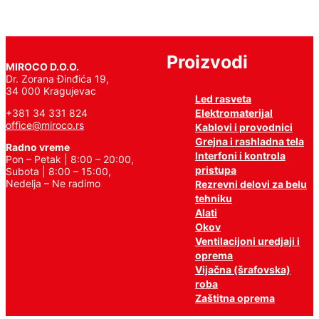
Proizvodi
MIROCO D.O.O.
Dr. Zorana Đinđića 19,
34 000 Kragujevac
Led rasveta
Elektromaterijal
+381 34 331 824
office@miroco.rs
Kablovi i provodnici
Grejna i rashladna tela
Radno vreme
Interfoni i kontrola
Pon – Petak | 8:00 – 20:00,
pristupa
Subota | 8:00 – 15:00,
Nedelja – Ne radimo
Rezrevni delovi za belu
tehniku
Alati
Okov
Ventilacijoni uredjaji i
oprema
Vijačna (šrafovska)
roba
Zaštitna oprema