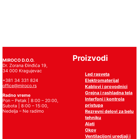
Pročitajte
još
Proizvodi
MIROCO D.O.O.
Dr. Zorana Đinđića 19,
34 000 Kragujevac
Led rasveta
Elektromaterijal
+381 34 331 824
office@miroco.rs
Kablovi i provodnici
Grejna i rashladna tela
Radno vreme
Interfoni i kontrola
Pon – Petak | 8:00 – 20:00,
pristupa
Subota | 8:00 – 15:00,
Nedelja – Ne radimo
Rezrevni delovi za belu
tehniku
Alati
Okov
Ventilacijoni uredjaji i