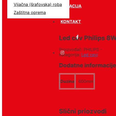
Vijačna (šrafovska) roba
LOKACIJA
Zaštitna oprema
KONTAKT
Led cev Philips 
Proizvođač: PHILIPS -
Kategorija:
Led cevi
Dodatne informacije
Duzina
600mm
Slični priozvodi