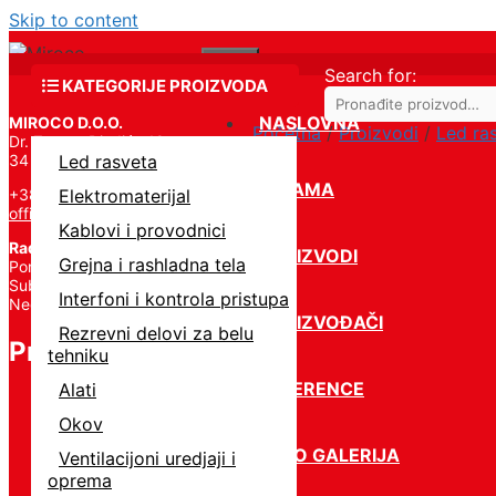
Skip to content
Menu
Search for:
KATEGORIJE PROIZVODA
NASLOVNA
MIROCO D.O.O.
Početna
/
Proizvodi
/
Led ra
Dr. Zorana Đinđića 19,
34 000 Kragujevac
Led rasveta
O NAMA
+381 34 331 824
Elektromaterijal
office@miroco.rs
Kablovi i provodnici
Radno vreme
PROIZVODI
Grejna i rashladna tela
Pon – Petak | 8:00 – 20:00,
Subota | 8:00 – 15:00,
Interfoni i kontrola pristupa
Nedelja – Ne radimo
PROIZVOĐAČI
Rezrevni delovi za belu
Proizvodi
tehniku
REFERENCE
Alati
Okov
FOTO GALERIJA
Ventilacijoni uredjaji i
oprema