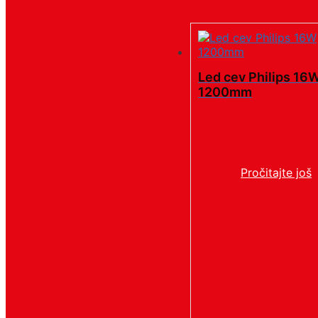
Led cev Philips 16
1200mm
Pročitajte još