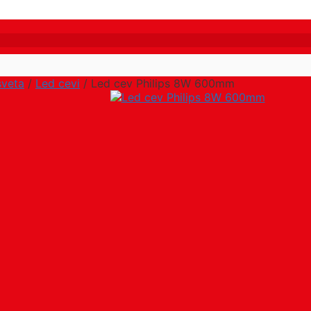
sveta
/
Led cevi
/ Led cev Philips 8W 600mm