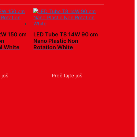
2W 150 cm
LED Tube T8 14W 90 cm
on
Nano Plastic Non
al White
Rotation White
 još
Pročitajte još