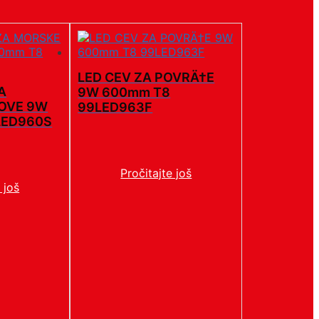
LED CEV ZA POVRÄ†E
A
9W 600mm T8
OVE 9W
99LED963F
LED960S
Pročitajte još
 još