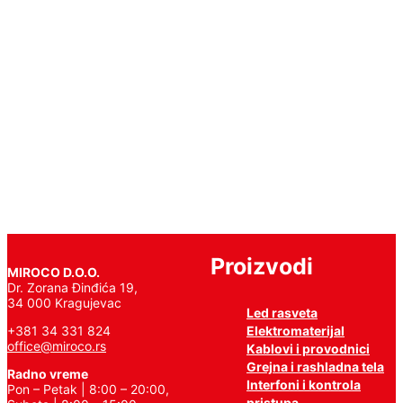
Chip
Round
4000K
Pročitajte
još
Proizvodi
MIROCO D.O.O.
Dr. Zorana Đinđića 19,
34 000 Kragujevac
Led rasveta
Elektromaterijal
+381 34 331 824
office@miroco.rs
Kablovi i provodnici
Grejna i rashladna tela
Radno vreme
Interfoni i kontrola
Pon – Petak | 8:00 – 20:00,
pristupa