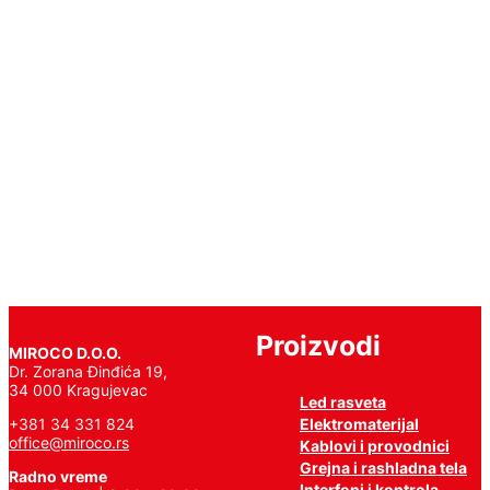
4000K
595x595mm
WHITE
92PANEL030W
Pročitajte
još
Proizvodi
MIROCO D.O.O.
Dr. Zorana Đinđića 19,
34 000 Kragujevac
Led rasveta
Elektromaterijal
+381 34 331 824
office@miroco.rs
Kablovi i provodnici
Grejna i rashladna tela
Radno vreme
Interfoni i kontrola