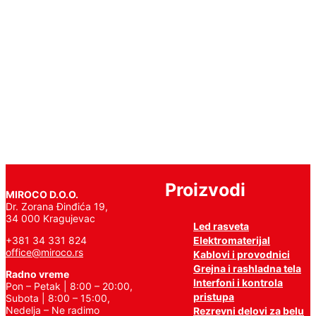
92FLD1530/WHE
Pročitajte
još
Proizvodi
MIROCO D.O.O.
Dr. Zorana Đinđića 19,
34 000 Kragujevac
Led rasveta
Elektromaterijal
+381 34 331 824
office@miroco.rs
Kablovi i provodnici
Grejna i rashladna tela
Radno vreme
Interfoni i kontrola
Pon – Petak | 8:00 – 20:00,
pristupa
Subota | 8:00 – 15:00,
Nedelja – Ne radimo
Rezrevni delovi za belu