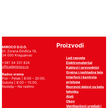
Pročitajte
još
Proizvodi
MIROCO D.O.O.
Dr. Zorana Đinđića 19,
34 000 Kragujevac
Led rasveta
Elektromaterijal
+381 34 331 824
office@miroco.rs
Kablovi i provodnici
Grejna i rashladna tela
Radno vreme
Interfoni i kontrola
Pon – Petak | 8:00 – 20:00,
pristupa
Subota | 8:00 – 15:00,
Nedelja – Ne radimo
Rezrevni delovi za belu
tehniku
Alati
Okov
Ventilacijoni uredjaji i