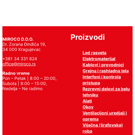
Proizvodi
MIROCO D.O.O.
Dr. Zorana Đinđića 19,
34 000 Kragujevac
Led rasveta
Elektromaterijal
+381 34 331 824
office@miroco.rs
Kablovi i provodnici
Grejna i rashladna tela
Radno vreme
Interfoni i kontrola
Pon – Petak | 8:00 – 20:00,
pristupa
Subota | 8:00 – 15:00,
Nedelja – Ne radimo
Rezrevni delovi za belu
tehniku
Alati
Okov
Ventilacijoni uredjaji i
oprema
Vijačna (šrafovska)
roba