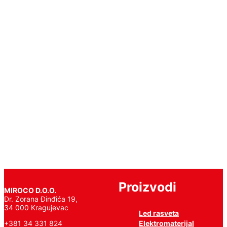
Fitting
SAMSUNG
Chip
T5
60cm
6400K
Pročitajte
još
Proizvodi
MIROCO D.O.O.
Dr. Zorana Đinđića 19,
34 000 Kragujevac
Led rasveta
Elektromaterijal
+381 34 331 824