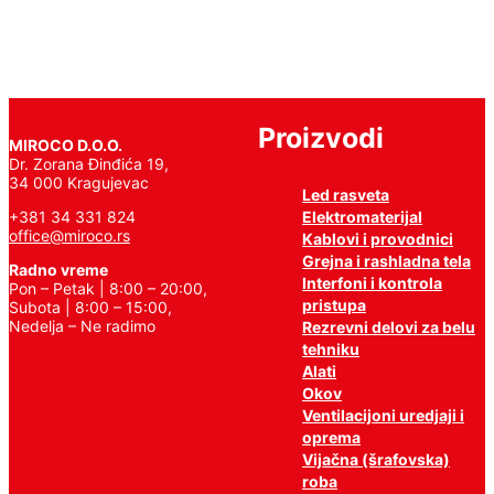
Proizvodi
MIROCO D.O.O.
Dr. Zorana Đinđića 19,
34 000 Kragujevac
Led rasveta
Elektromaterijal
+381 34 331 824
office@miroco.rs
Kablovi i provodnici
Grejna i rashladna tela
Radno vreme
Interfoni i kontrola
Pon – Petak | 8:00 – 20:00,
pristupa
Subota | 8:00 – 15:00,
Nedelja – Ne radimo
Rezrevni delovi za belu
tehniku
Alati
Okov
Ventilacijoni uredjaji i
oprema
Vijačna (šrafovska)
roba