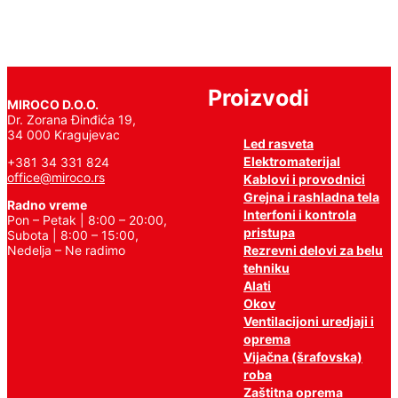
Proizvodi
MIROCO D.O.O.
Dr. Zorana Đinđića 19,
34 000 Kragujevac
Led rasveta
Elektromaterijal
+381 34 331 824
office@miroco.rs
Kablovi i provodnici
Grejna i rashladna tela
Radno vreme
Interfoni i kontrola
Pon – Petak | 8:00 – 20:00,
pristupa
Subota | 8:00 – 15:00,
Nedelja – Ne radimo
Rezrevni delovi za belu
tehniku
Alati
Okov
Ventilacijoni uredjaji i
oprema
Vijačna (šrafovska)
roba
Zaštitna oprema