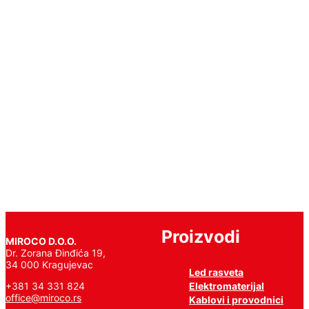
HLEB
9W
600mm
T8
99LED966B
Pročitajte
još
Proizvodi
MIROCO D.O.O.
Dr. Zorana Đinđića 19,
34 000 Kragujevac
Led rasveta
Elektromaterijal
+381 34 331 824
office@miroco.rs
Kablovi i provodnici