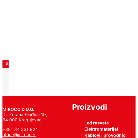
još
PROIZVOĐAČ
PHILIPS
Proizvodi
MIROCO D.O.O.
Dr. Zorana Đinđića 19,
34 000 Kragujevac
Led rasveta
Elektromaterijal
+381 34 331 824
office@miroco.rs
Kablovi i provodnici